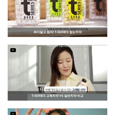
짜지말고 씹자! T-SERIES 씹는치약
871
06-19
T-SERIES 고체치약 VS 일반치약 비교