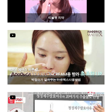
티블렛 치약
811
06-19
박정아가 알려주는 마유엑스사용방법
844
06-19