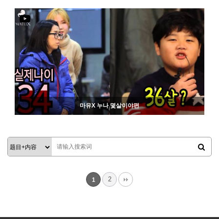
766
06-19
마유X 누나 몇살이야편
842
06-19
2
1