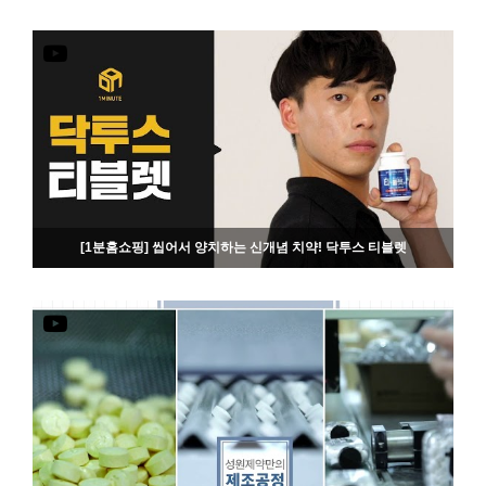
592
03-15
[1분홈쇼핑] 씹어서 양치하는 신개념 치약! 닥투스 티블렛
830
06-19