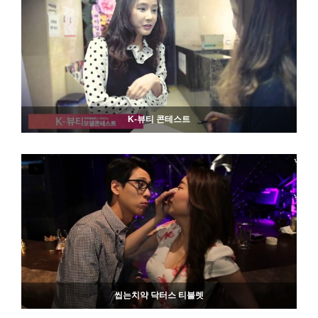
849
06-19
K-뷰티 콘테스트
798
06-19
씹는치약 닥터스 티블렛