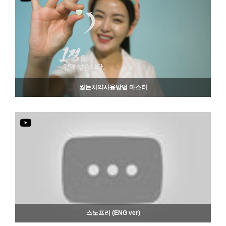
907
06-19
씹는치약사용방법 마스터
959
06-19
스노프리 (ENG ver)