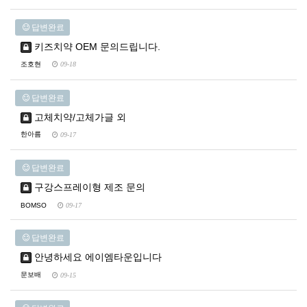
답변완료
키즈치약 OEM 문의드립니다.
조호현
09-18
답변완료
고체치약/고체가글 외
한아름
09-17
답변완료
구강스프레이형 제조 문의
BOMSO
09-17
답변완료
안녕하세요 에이엠타운입니다
문보배
09-15