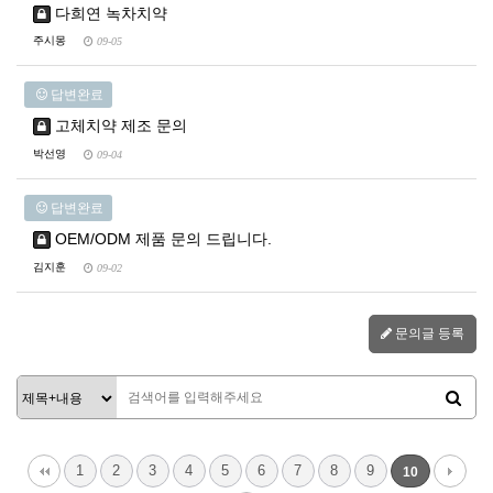
다희연 녹차치약
주시몽
09-05
답변완료
고체치약 제조 문의
박선영
09-04
답변완료
OEM/ODM 제품 문의 드립니다.
김지훈
09-02
문의글 등록
1
2
3
4
5
6
7
8
9
10