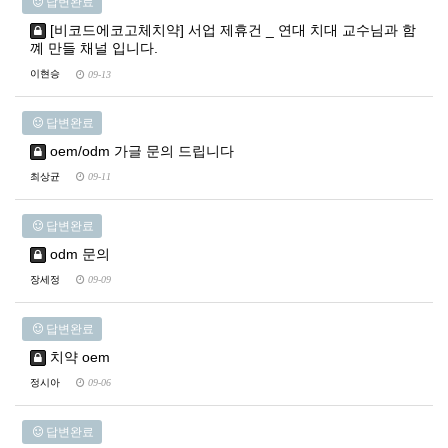
답변완료
[비코드에코고체치약] 서업 제휴건 _ 연대 치대 교수님과 함
꼐 만들 채널 입니다.
이현승
09-13
답변완료
oem/odm 가글 문의 드립니다
최상균
09-11
답변완료
odm 문의
장세정
09-09
답변완료
치약 oem
정시아
09-06
답변완료