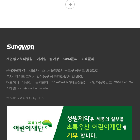
개인정보처리방침
이메일
수집거부
OEM문의
고객문의
(주)성원제약
서울사무소 : 서울특별시 구로구 공원로 26 101호
본사 : 경기도 고양시 일산동구 공릉천로473번길 78-35
대표이사 : 이선정
문의전화 : 031-949-4327(빠른상담)
사업자등록번호 : 204-81-75757
이메일 : oem@swpharm.co.kr
©
SUNGWON CO.,LTD.