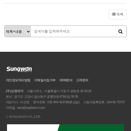
목록
개인정보처리방침
이메일
수집거부
OEM문의
고객문의
(주)성원제약
서울사무소 : 서울특별시 구로구 공원로 26 101호
본사 : 경기도 고양시 일산동구 공릉천로473번길 78-35
대표이사 : 이선정
문의전화 : 031-949-4327(빠른상담)
사업자등록번호 : 204-81-75757
이메일 : oem@swpharm.co.kr
©
SUNGWON CO.,LTD.