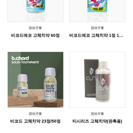
固体牙膏
固体牙膏
비코드에코 고체치약 60정
비코드에코 고체치약 1정 12개입
固体牙膏
固体牙膏
비코드 고체치약 23정/50정
티시리즈 고체치약(판촉용)