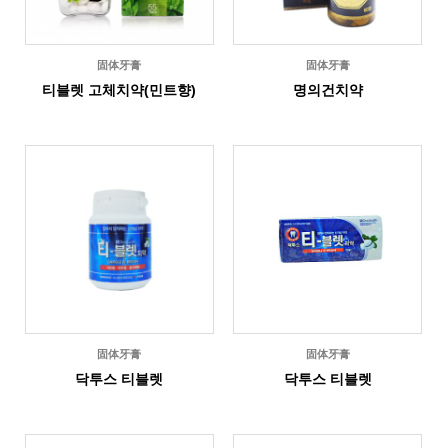
固体牙膏
固体牙膏
티블렛 고체치약(민트향)
명의건치약
固体牙膏
固体牙膏
닥투스 티블렛
닥투스 티블렛