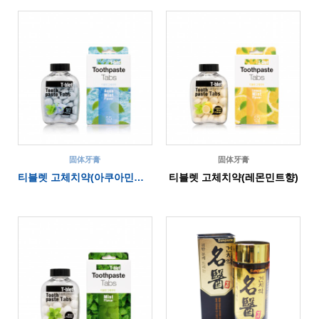
固体牙膏
固体牙膏
티블렛 고체치약(아쿠아민트향)
티블렛 고체치약(레몬민트향)