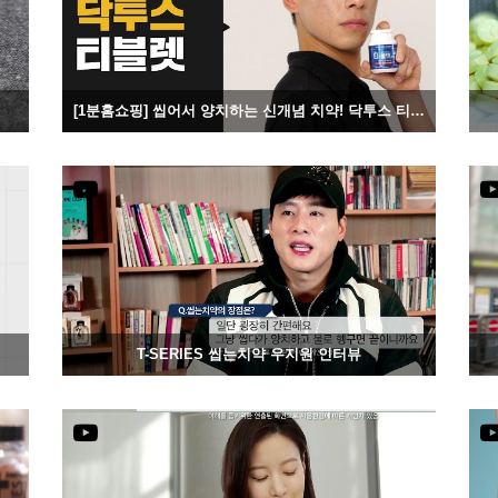
[1분홈쇼핑] 씹어서 양치하는 신개념 치약! 닥투스 티블렛
1642
06-03
T-SERIES 씹는치약 우지원 인터뷰
1363
05-30