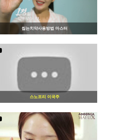
씹는치약사용방법 마스터
1471
05-28
스노프리 이국주
1193
05-07