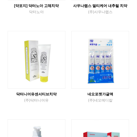
[약포지] 닥터노아 고체치약
사우나랩스 멀티케어 내추럴 치약
닥터노아
(주)사우나랩스
Solid Toothpaste
Tube Toothpaste
VIEW MORE
VIEW MORE
닥터니어유센서티브치약
네오포켓가글액
(주)닥터니어유
(주)네오메디칼
Tube Toothpaste
Liquid Gargle
VIEW MORE
VIEW MORE