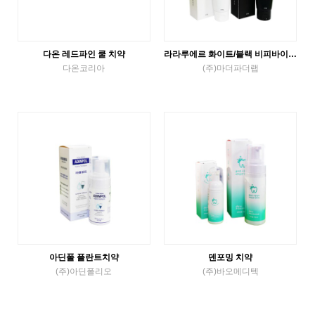
다온 레드파인 쿨 치약
라라루에르 화이트/블랙 비피바이옴치약
다온코리아
(주)마더파더랩
Tube Toothpaste
Tube Toothpaste
VIEW MORE
VIEW MORE
아딘폴 플란트치약
덴포밍 치약
(주)아딘폴리오
(주)바오메디텍
etc
etc