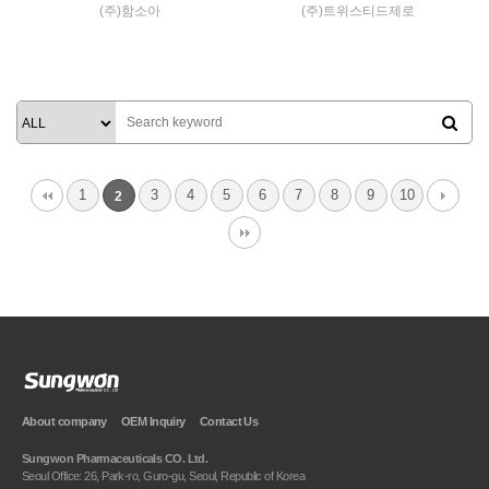
(주)함소아
(주)트위스티드제로
Tube Toothpaste
Liquid Gargle
VIEW MORE
VIEW MORE
1
3
4
5
6
7
8
9
10
2
About company
OEM Inquiry
Contact Us
Sungwon Pharmaceuticals CO. Ltd.
Seoul Office: 26, Park-ro, Guro-gu, Seoul, Republic of Korea