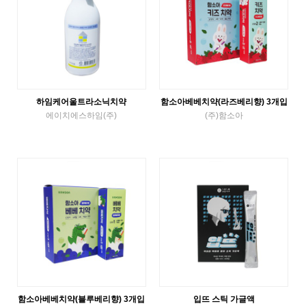
하임케어울트라소닉치약
함소아베베치약(라즈베리향) 3개입
에이치에스하임(주)
(주)함소아
Tube Toothpaste
Tube Toothpaste
VIEW MORE
VIEW MORE
함소아베베치약(블루베리향) 3개입
입뜨 스틱 가글액