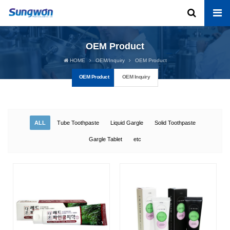
OEM Product
HOME
OEM/Inquiry
OEM Product
OEM Product
OEM Inquiry
ALL
Tube Toothpaste
Liquid Gargle
Solid Toothpaste
Gargle Tablet
etc