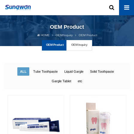
OEM Product
HOME
OEM/Inquiry
OEM Product
OEM Product
OEM Inquiry
ALL
Tube Toothpaste
Liquid Gargle
Solid Toothpaste
Gargle Tablet
etc