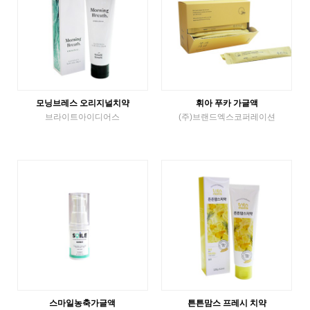
모닝브레스 오리지널치약
휘아 푸카 가글액
브라이트아이디어스
(주)브랜드엑스코퍼레이션
Tube Toothpaste
Liquid Gargle
VIEW MORE
VIEW MORE
스마일농축가글액
튼튼맘스 프레시 치약