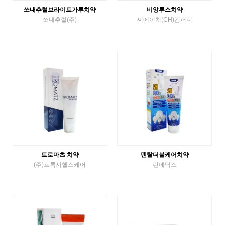
쏘내추럴브라이트가루치약
비앙투스치약
쏘내추럴(주)
씨에이치(CH)컴퍼니
etc
Tube Toothpaste
VIEW MORE
VIEW MORE
트로마츠 치약
덴탈더블케어치약
(주)프록시헬스케어
린메딕스
Tube Toothpaste
Tube Toothpaste
VIEW MORE
VIEW MORE