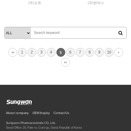
(주)오흐
(주)텐박스
Liquid Gargle
Tube Toothpaste
VIEW MORE
VIEW MORE
1
2
3
4
6
7
8
9
10
5
About company
OEM Inquiry
Contact Us
Sungwon Pharmaceuticals CO. Ltd.
Seoul Office: 26, Park-ro, Guro-gu, Seoul, Republic of Korea