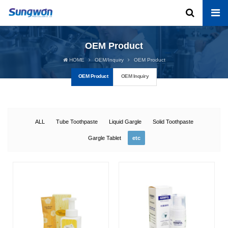
OEM Product
HOME
OEM/Inquiry
OEM Product
OEM Product
OEM Inquiry
ALL
Tube Toothpaste
Liquid Gargle
Solid Toothpaste
Gargle Tablet
etc