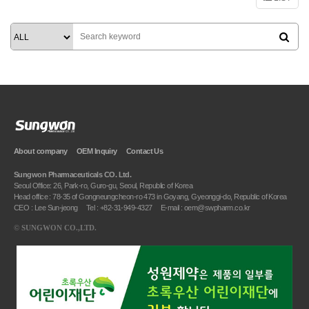
About company
OEM Inquiry
Contact Us
Sungwon Pharmaceuticals CO. Ltd.
Seoul Office: 26, Park-ro, Guro-gu, Seoul, Republic of Korea
Head office : 78-35 of Gongneungcheon-ro 473 in Goyang, Gyeonggi-do, Republic of Korea
CEO : Lee Sun-jeong
Tel : +82-31-949-4327
E-mail : oem@swpharm.co.kr
©
SUNGWON CO.,LTD.