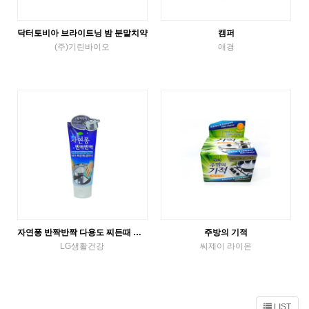
닥터토비아 브라이트닝 밤 분말치약
캠퍼
(주)기린바이오
애경
etc
etc
VIEW MORE
VIEW MORE
자연퐁 반짝반짝 다용도 찌든때 클리너
주방의 기적
LG생활건강
씨제이 라이온
etc
etc
VIEW MORE
VIEW MORE
LIST