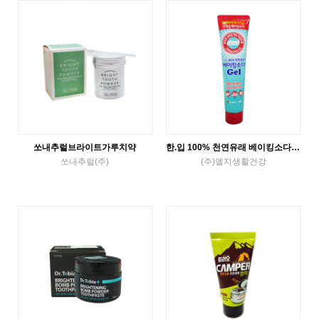
VIEW MORE
VIEW MORE
쏘내추럴브라이트가루치약
한.입 100% 천연유래 베이킹소다 젤
쏘내추럴(주)
(주)엘지생활건강
etc
etc
VIEW MORE
VIEW MORE