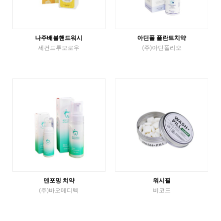
나주배블핸드워시
아딘폴 플란트치약
세컨드투모로우
(주)아딘폴리오
etc
etc
VIEW MORE
VIEW MORE
덴포밍 치약
워시필
(주)바오메디텍
비코드
etc
etc