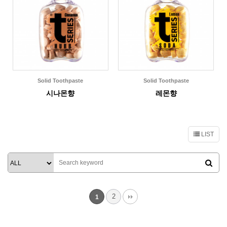
Solid Toothpaste
Solid Toothpaste
시나몬향
레몬향
LIST
2
1