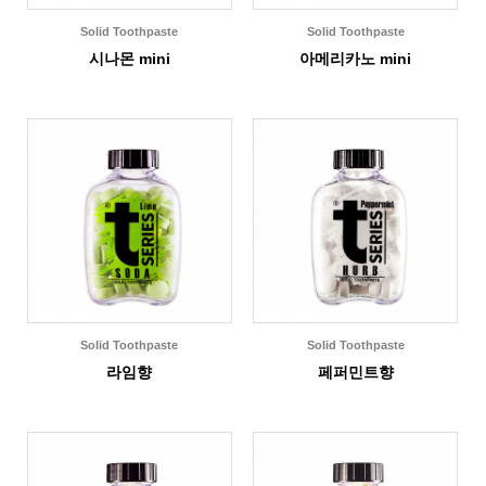
Solid Toothpaste
Solid Toothpaste
시나몬 mini
아메리카노 mini
Solid Toothpaste
Solid Toothpaste
라임향
페퍼민트향