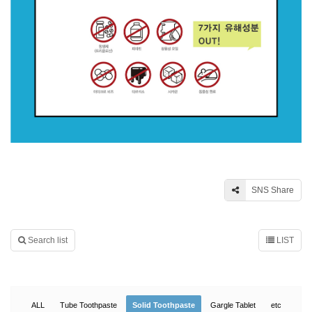
SNS Share
Search list
LIST
ALL
Tube Toothpaste
Solid Toothpaste
Gargle Tablet
etc